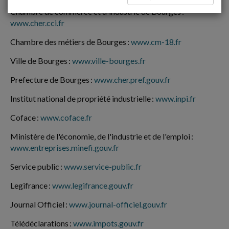
Chambre de commerce et d'industrie de Bourges :
www.cher.cci.fr
Chambre des métiers de Bourges :
www.cm-18.fr
Ville de Bourges :
www.ville-bourges.fr
Prefecture de Bourges :
www.cher.pref.gouv.fr
Institut national de propriété industrielle :
www.inpi.fr
Coface :
www.coface.fr
Ministère de l'économie, de l'industrie et de l'emploi :
www.entreprises.minefi.gouv.fr
Service public :
www.service-public.fr
Legifrance :
www.legifrance.gouv.fr
Journal Officiel :
www.journal-officiel.gouv.fr
Télédéclarations :
www.impots.gouv.fr