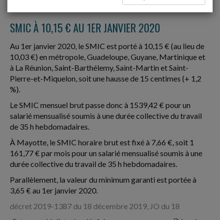
Date: 2019-12-31
SMIC À 10,15 € AU 1ER JANVIER 2020
Au 1er janvier 2020, le SMIC est porté à 10,15 € (au lieu de
10,03 €) en métropole, Guadeloupe, Guyane, Martinique et
à La Réunion, Saint-Barthélemy, Saint-Martin et Saint-
Pierre-et-Miquelon, soit une hausse de 15 centimes (+ 1,2
%).
Le SMIC mensuel brut passe donc à 1539,42 € pour un
salarié mensualisé soumis à une durée collective du travail
de 35 h hebdomadaires.
À Mayotte, le SMIC horaire brut est fixé à 7,66 €, soit 1
161,77 € par mois pour un salarié mensualisé soumis à une
durée collective du travail de 35 h hebdomadaires.
Parallèlement, la valeur du minimum garanti est portée à
3,65 € au 1er janvier 2020.
décret 2019-1387 du 18 décembre 2019, JO du 18