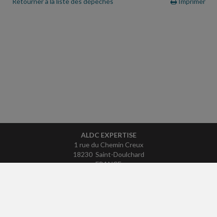
Retourner à la liste des dépêches
Imprimer
ALDC EXPERTISE
1 rue du Chemin Creux
18230 Saint-Doulchard
FRANCE
Tél : 02 48 69 03 83
ACCUEIL