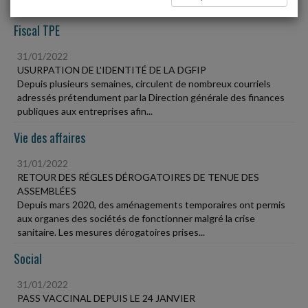
Fiscal TPE
31/01/2022
USURPATION DE L'IDENTITÉ DE LA DGFIP
Depuis plusieurs semaines, circulent de nombreux courriels
adressés prétendument par la Direction générale des finances
publiques aux entreprises afin...
Vie des affaires
31/01/2022
RETOUR DES RÉGLES DÉROGATOIRES DE TENUE DES
ASSEMBLÉES
Depuis mars 2020, des aménagements temporaires ont permis
aux organes des sociétés de fonctionner malgré la crise
sanitaire. Les mesures dérogatoires prises...
Social
31/01/2022
PASS VACCINAL DEPUIS LE 24 JANVIER