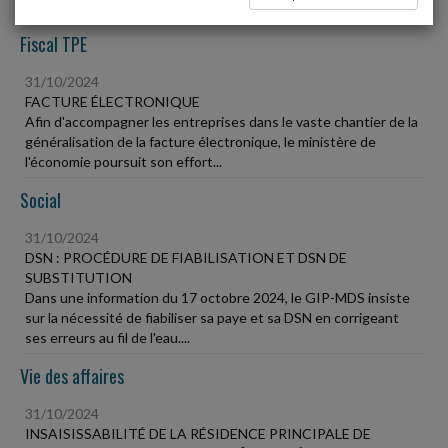
Fiscal TPE
31/10/2024
FACTURE ÉLECTRONIQUE
Afin d'accompagner les entreprises dans le vaste chantier de la
généralisation de la facture électronique, le ministère de
l'économie poursuit son effort...
Social
31/10/2024
DSN : PROCÉDURE DE FIABILISATION ET DSN DE
SUBSTITUTION
Dans une information du 17 octobre 2024, le GIP-MDS insiste
sur la nécessité de fiabiliser sa paye et sa DSN en corrigeant
ses erreurs au fil de l'eau....
Vie des affaires
31/10/2024
INSAISISSABILITÉ DE LA RÉSIDENCE PRINCIPALE DE