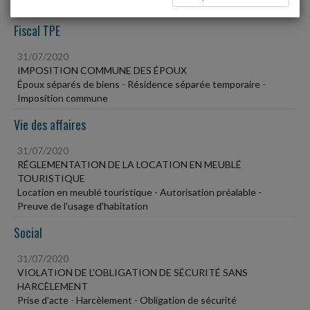
Fiscal TPE
31/07/2020
IMPOSITION COMMUNE DES ÉPOUX
Époux séparés de biens - Résidence séparée temporaire -
Imposition commune
Vie des affaires
31/07/2020
RÉGLEMENTATION DE LA LOCATION EN MEUBLÉ
TOURISTIQUE
Location en meublé touristique - Autorisation préalable -
Preuve de l'usage d'habitation
Social
31/07/2020
VIOLATION DE L'OBLIGATION DE SÉCURITÉ SANS
HARCÈLEMENT
Prise d'acte - Harcèlement - Obligation de sécurité