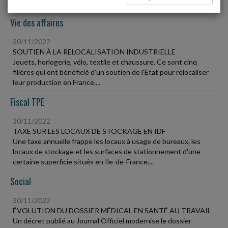
Vie des affaires
30/11/2022
SOUTIEN À LA RELOCALISATION INDUSTRIELLE
Jouets, horlogerie, vélo, textile et chaussure. Ce sont cinq
filières qui ont bénéficié d'un soutien de l'État pour relocaliser
leur production en France....
Fiscal TPE
30/11/2022
TAXE SUR LES LOCAUX DE STOCKAGE EN IDF
Une taxe annuelle frappe les locaux à usage de bureaux, les
locaux de stockage et les surfaces de stationnement d'une
certaine superficie situés en Ile-de-France....
Social
30/11/2022
ÉVOLUTION DU DOSSIER MÉDICAL EN SANTÉ AU TRAVAIL
Un décret publié au Journal Officiel modernise le dossier