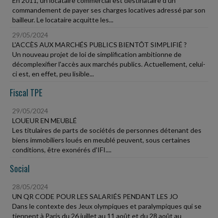
En 2011, un locataire commercial est destinataire d'un
commandement de payer ses charges locatives adressé par son
bailleur. Le locataire acquitte les...
29/05/2024
L'ACCÈS AUX MARCHÉS PUBLICS BIENTÔT SIMPLIFIÉ ?
Un nouveau projet de loi de simplification ambitionne de
décomplexifier l'accès aux marchés publics. Actuellement, celui-
ci est, en effet, peu lisible...
Fiscal TPE
29/05/2024
LOUEUR EN MEUBLÉ
Les titulaires de parts de sociétés de personnes détenant des
biens immobiliers loués en meublé peuvent, sous certaines
conditions, être exonérés d'IFI....
Social
28/05/2024
UN QR CODE POUR LES SALARIÉS PENDANT LES JO
Dans le contexte des Jeux olympiques et paralympiques qui se
tiennent à Paris du 26 juillet au 11 août et du 28 août au