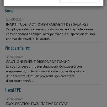
Social
31/05/2024
INAPTITUDE : ACTION EN PAIEMENT DES SALAIRES
L'employeur doit verser à un salarié déclaré inapte le salaire
correspondant à l'emploi occupé avant la suspension de son
contrat de travail, si le salarié...
Vie des affaires
31/05/2024
CAUTIONNEMENT DISPROPORTIONNÉ
La caution personne physique peut échapper à son
engagement, ou le réduire s'il a été consenti après le
31 décembre 2021, en prouvant son caractère
disproportionné....
Fiscal TPE
31/05/2024
EXONÉRATION FACULTATIVE DE CVAE