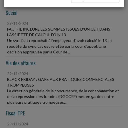
Social
29/11/2024
FAUT-IL INCLURE LES SOMMES ISSUES D'UN CET DANS
L'ASSIETTE DE CALCUL D'UN 13
Un syndicat reprochait à l'employeur d'avoir calculé le 13 La
requête du syndicat est rejetée par la cour d'appel. Une
décision approuvée par la Cour de...
Vie des affaires
29/11/2024
BLACK FRIDAY : GARE AUX PRATIQUES COMMERCIALES
TROMPEUSES
La direction générale de la concurrence, de la consommation et
de la répression des fraudes (DGCCRF) met en garde contre
plusieurs pratiques trompeuses...
Fiscal TPE
29/11/2024