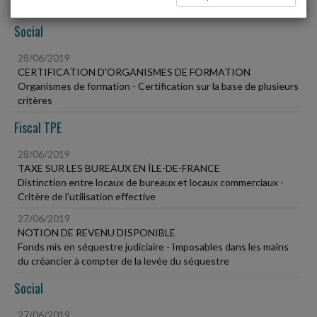
Social
28/06/2019
CERTIFICATION D'ORGANISMES DE FORMATION
Organismes de formation - Certification sur la base de plusieurs
critères
Fiscal TPE
28/06/2019
TAXE SUR LES BUREAUX EN ÎLE-DE-FRANCE
Distinction entre locaux de bureaux et locaux commerciaux -
Critère de l'utilisation effective
27/06/2019
NOTION DE REVENU DISPONIBLE
Fonds mis en séquestre judiciaire - Imposables dans les mains
du créancier à compter de la levée du séquestre
Social
27/06/2019