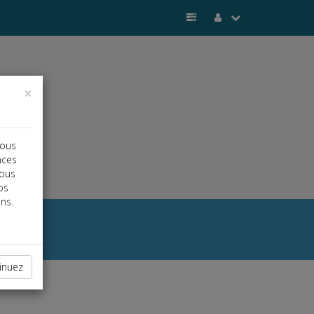
×
vous
nces
vous
os
ns.
inuez