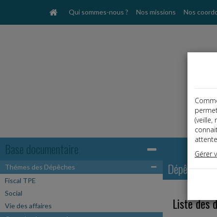
Qui sommes-nous ?
Nos missions
Nos coord
Comme t
permet
(veille
connai
attente
Base documentaire
Gérer 
Dépêches
Thémes des Dépêches
Fiscal TPE
Social
Liste des 
Vie des affaires