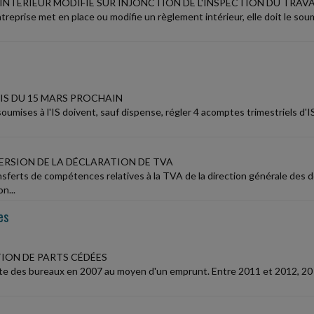
INTÉRIEUR MODIFIÉ SUR INJONCTION DE L'INSPECTION DU TRAVA
reprise met en place ou modifie un règlement intérieur, elle doit le sou
IS DU 15 MARS PROCHAIN
oumises à l'IS doivent, sauf dispense, régler 4 acomptes trimestriels d'IS
ERSION DE LA DÉCLARATION DE TVA
nsferts de compétences relatives à la TVA de la direction générale des do
on...
es
ION DE PARTS CÉDÉES
e des bureaux en 2007 au moyen d'un emprunt. Entre 2011 et 2012, 20 % d