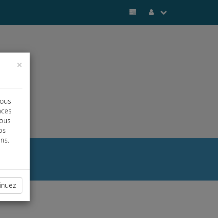
×
vous
nces
vous
os
ns.
inuez