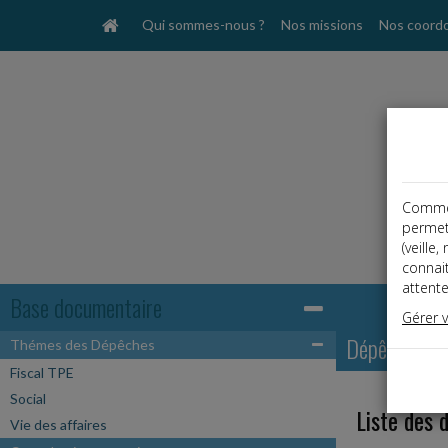
Qui sommes-nous ?
Nos missions
Nos coord
Comme t
permet
(veille
connai
attente
Base documentaire
Gérer 
Dépêches
Thémes des Dépêches
Fiscal TPE
Social
Liste des 
Vie des affaires