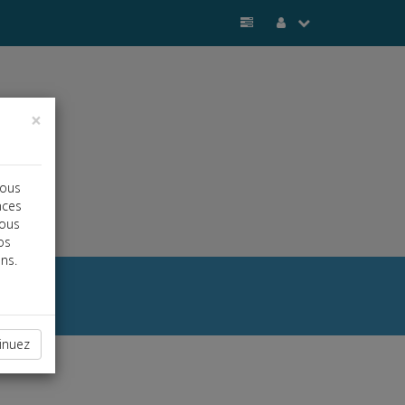
×
vous
nces
vous
os
ns.
inuez