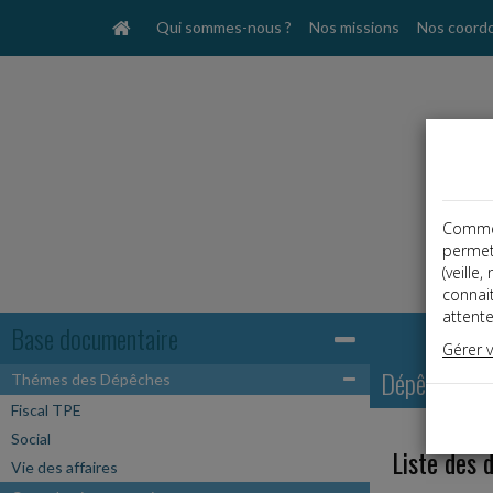
Qui sommes-nous ?
Nos missions
Nos coord
Comme t
permet
(veille
connai
attente
Base documentaire
Gérer 
Dépêches
Thémes des Dépêches
Fiscal TPE
Social
Liste des 
Vie des affaires