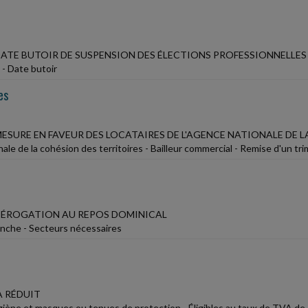
 DATE BUTOIR DE SUSPENSION DES ÉLECTIONS PROFESSIONNELLES
 - Date butoir
es
MESURE EN FAVEUR DES LOCATAIRES DE L'AGENCE NATIONALE DE 
le de la cohésion des territoires - Bailleur commercial - Remise d'un tr
 DÉROGATION AU REPOS DOMINICAL
manche - Secteurs nécessaires
A RÉDUIT
giène et masques ou tenues de protection - Éligibles au taux de TVA de