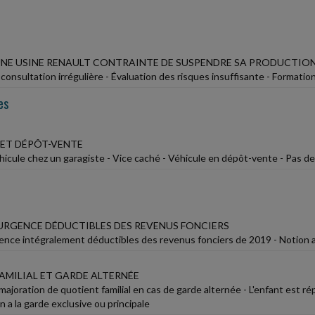
 UNE USINE RENAULT CONTRAINTE DE SUSPENDRE SA PRODUCTIO
onsultation irrégulière - Évaluation des risques insuffisante - Formatio
es
 ET DÉPÔT-VENTE
hicule chez un garagiste - Vice caché - Véhicule en dépôt-vente - Pas d
URGENCE DÉDUCTIBLES DES REVENUS FONCIERS
ence intégralement déductibles des revenus fonciers de 2019 - Notion a
AMILIAL ET GARDE ALTERNÉE
majoration de quotient familial en cas de garde alternée - L'enfant est r
 en a la garde exclusive ou principale