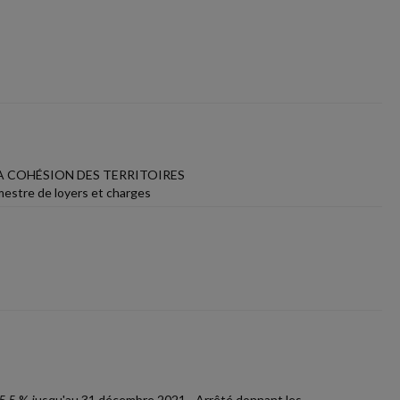
LA COHÉSION DES TERRITOIRES
imestre de loyers et charges
 5,5 % jusqu'au 31 décembre 2021 - Arrêté donnant les