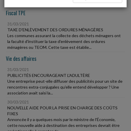
Fiscal TPE
31/03/2021
TAXE D'ENLÈVEMENT DES ORDURES MÉNAGÈRES
Les communes assurant la collecte des déchets ménagers ont
la faculté d'instituer la taxe d'enlèvement des ordures
ménagères ou TEOM. Cette taxe est établie...
Vie des affaires
31/03/2021
PUBLICITÉS ENCOURAGEANT L'ADULTÈRE
Une entreprise peut-elle diffuser des publicités pour un site de
rencontres extra-conjugales qu'elle entend développer ? Une
association avait saisi la...
30/03/2021
NOUVELLE AIDE POUR LA PRISE EN CHARGE DES COÛTS
FIXES
Annoncée il y a quelques mois par le ministre de l'Économie,
cette nouvelle aide à destination des entreprises devrait être