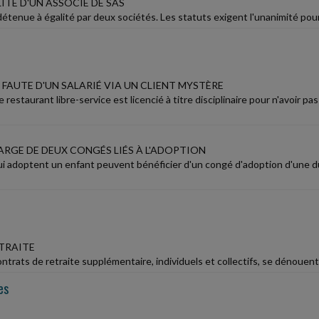
ITÉ D'UN ASSOCIÉ DE SAS
tenue à égalité par deux sociétés. Les statuts exigent l'unanimité pour l
FAUTE D'UN SALARIÉ VIA UN CLIENT MYSTÈRE
restaurant libre-service est licencié à titre disciplinaire pour n'avoir p
ARGE DE DEUX CONGÉS LIÉS À L'ADOPTION
qui adoptent un enfant peuvent bénéficier d'un congé d'adoption d'une d
TRAITE
ntrats de retraite supplémentaire, individuels et collectifs, se dénouent 
es