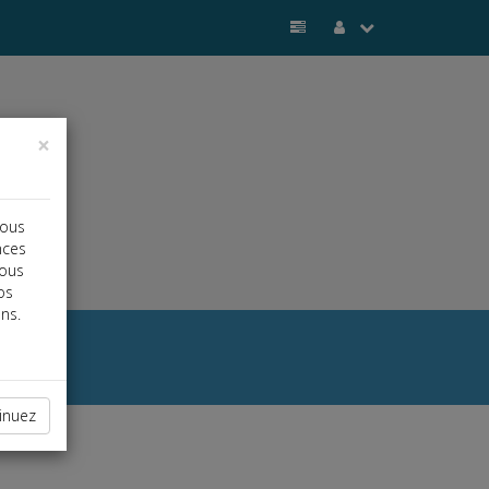
×
vous
nces
vous
os
ns.
inuez