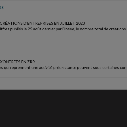
es
CRÉATIONS D'ENTREPRISES EN JUILLET 2023
iffres publiés le 25 août dernier par l'Insee, le nombre total de créatio
EXONÉRÉES EN ZRR
es qui reprennent une activité préexistante peuvent sous certaines cond