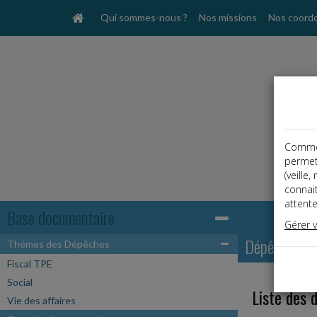
Qui sommes-nous ?
Nos missions
Nos coord
Comme t
permet
(veille
connai
attente
Base documentaire
Gérer 
Dépêches
Thémes des Dépêches
Fiscal TPE
Social
Liste des 
Vie des affaires