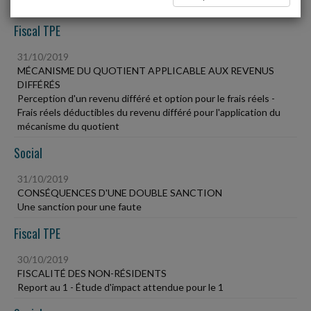
Fiscal TPE
31/10/2019
MÉCANISME DU QUOTIENT APPLICABLE AUX REVENUS
DIFFÉRÉS
Perception d'un revenu différé et option pour le frais réels -
Frais réels déductibles du revenu différé pour l'application du
mécanisme du quotient
Social
31/10/2019
CONSÉQUENCES D'UNE DOUBLE SANCTION
Une sanction pour une faute
Fiscal TPE
30/10/2019
FISCALITÉ DES NON-RÉSIDENTS
Report au 1 - Étude d'impact attendue pour le 1