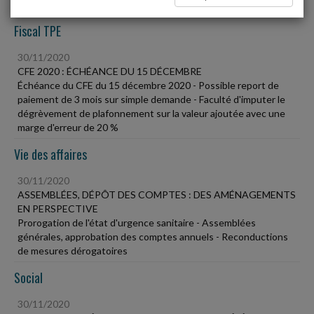
Fiscal TPE
30/11/2020
CFE 2020 : ÉCHÉANCE DU 15 DÉCEMBRE
Échéance du CFE du 15 décembre 2020 - Possible report de
paiement de 3 mois sur simple demande - Faculté d'imputer le
dégrèvement de plafonnement sur la valeur ajoutée avec une
marge d'erreur de 20 %
Vie des affaires
30/11/2020
ASSEMBLÉES, DÉPÔT DES COMPTES : DES AMÉNAGEMENTS
EN PERSPECTIVE
Prorogation de l'état d'urgence sanitaire - Assemblées
générales, approbation des comptes annuels - Reconductions
de mesures dérogatoires
Social
30/11/2020