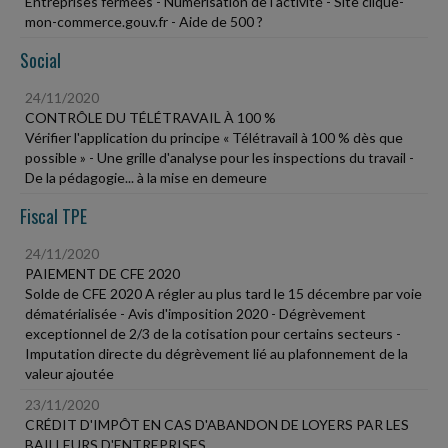
Entreprises fermées - Numérisation de l'activité - Site clique-
mon-commerce.gouv.fr - Aide de 500 ?
Social
24/11/2020
CONTRÔLE DU TÉLÉTRAVAIL À 100 %
Vérifier l'application du principe « Télétravail à 100 % dès que
possible » - Une grille d'analyse pour les inspections du travail -
De la pédagogie... à la mise en demeure
Fiscal TPE
24/11/2020
PAIEMENT DE CFE 2020
Solde de CFE 2020 A régler au plus tard le 15 décembre par voie
dématérialisée - Avis d'imposition 2020 - Dégrèvement
exceptionnel de 2/3 de la cotisation pour certains secteurs -
Imputation directe du dégrèvement lié au plafonnement de la
valeur ajoutée
23/11/2020
CRÉDIT D'IMPÔT EN CAS D'ABANDON DE LOYERS PAR LES
BAILLEURS D'ENTREPRISES