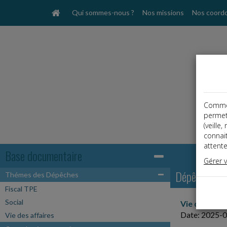
Qui sommes-nous ?
Nos missions
Nos coord
Comme t
permet
(veille
connai
attente
Base documentaire
Gérer 
Dépêches
Thémes des Dépêches
Fiscal TPE
Social
Vie des affa
Date: 2025-
Vie des affaires