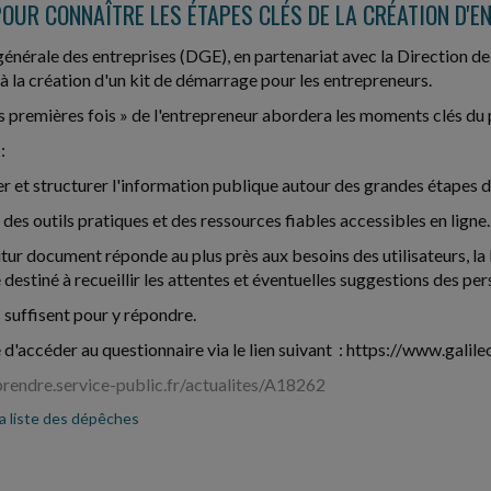
POUR CONNAÎTRE LES ÉTAPES CLÉS DE LA CRÉATION D'E
générale des entreprises (DGE), en partenariat avec la Direction de 
à la création d'un kit de démarrage pour les entrepreneurs.
s premières fois » de l'entrepreneur abordera les moments clés du 
:
er et structurer l'information publique autour des grandes étapes de
 des outils pratiques et des ressources fiables accessibles en ligne.
utur document réponde au plus près aux besoins des utilisateurs, la
 destiné à recueillir les attentes et éventuelles suggestions des pe
 suffisent pour y répondre.
le d'accéder au questionnaire via le lien suivant : https://www.ga
prendre.service-public.fr/actualites/A18262
la liste des dépêches