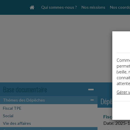
Qui sommes-nous ?
Nos missions
Nos coord
Comme t
permet
(veille
connai
attente
Base documentaire
Gérer 
Dépêches
Thémes des Dépêches
Fiscal TPE
Social
Fiscal TPE
Date: 2025-
Vie des affaires