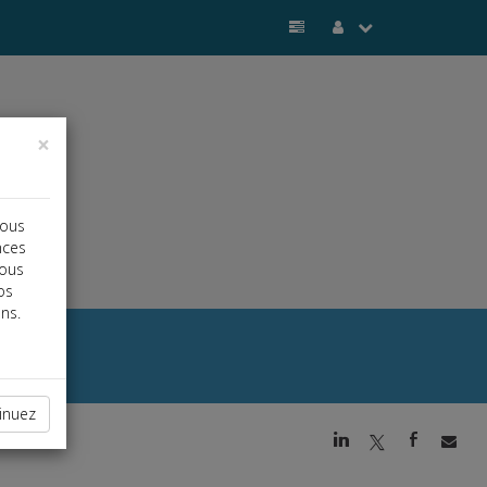
×
vous
nces
vous
os
ns.
inuez
j
a
b