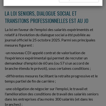
Date: 2025-11-04
LA LOI SENIORS, DIALOGUE SOCIAL ET
TRANSITONS PROFESSIONNELLES EST AU JO
La loi en faveur de l'emploi des salariés expérimentés et
relatif à l'évolution du dialogue social a été publiée au
journal officiel le 25 octobre 2025. Parmi ses principales
mesures figurent :
-un nouveau CDI appelé contrat de valorisation de
l'expérience expérimental qui permet de recruter un
demandeur d'emploi de 60 ans (ou 57 si un accord de
branche étendu le prévoit), sous certaines conditions ;
-différentes mesures facilitant la retraite progressive et le
temps partiel de fin de carrière ;
-une obligation de négocier sur l'emploi, le travail et
l'amélioration des conditions de travail des salariés seniors
dans les entreprises d'au moins 300 salariés (et dans les
branches) ;